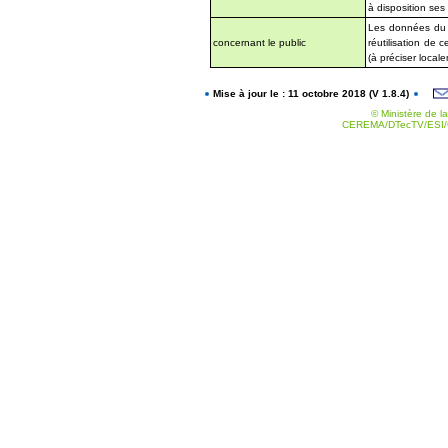
à disposition se
Les données du d
concernant le public
réutilisation de
(à préciser local
Mise à jour le : 11 octobre 2018 (V 1.8.4)
© Ministère de la
CEREMA/DTecTV/ESI/G