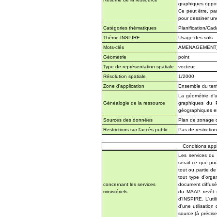
graphiques oppo
Ce peut être, par
pour dessiner une
Catégories thématiques
Planification/Cad
Thème INSPIRE
Usage des sols
Mots-clés
AMENAGEMENT_U
Géométrie
point
Type de représentation spatiale
vecteur
Résolution spatiale
1/2000
Zone d'application
Ensemble du terri
La géométrie d'u
Généalogie de la ressource
graphiques du 
géographiques en
Sources des données
Plan de zonage 
Restrictions sur l'accès public
Pas de restrictio
Conditions appli
Les services du
serait-ce que pou
tout ou partie d
tout type d'org
concernant les services
document diffusé
ministériels
du MAAP revêt u
d'INSPIRE. L'uti
d'une utilisatio
source (à précise