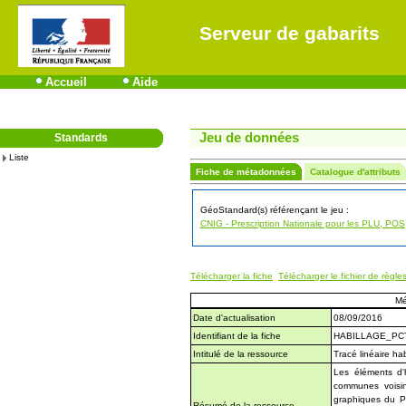
Serveur de gabarits
Accueil
Aide
Jeu de données
Standards
Liste
Fiche de métadonnées
Catalogue d'attributs
GéoStandard(s) référençant le jeu :
CNIG - Prescription Nationale pour les PLU, POS
Télécharger la fiche
Télécharger le fichier de règle
Mé
Date d'actualisation
08/09/2016
Identifiant de la fiche
HABILLAGE_PC
Intitulé de la ressource
Tracé linéaire ha
Les éléments d'
communes voisin
graphiques du P
Résumé de la ressource