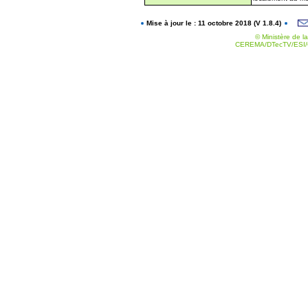
Mise à jour le : 11 octobre 2018 (V 1.8.4)
© Ministère de la
CEREMA/DTecTV/ESI/G