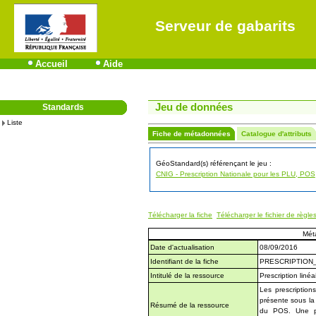
Serveur de gabarits
Accueil
Aide
Jeu de données
Standards
Liste
Fiche de métadonnées
Catalogue d'attributs
GéoStandard(s) référençant le jeu :
CNIG - Prescription Nationale pour les PLU, POS
Télécharger la fiche
Télécharger le fichier de règle
Mét
Date d'actualisation
08/09/2016
Identifiant de la fiche
PRESCRIPTION_
Intitulé de la ressource
Prescription liné
Les prescription
présente sous la
Résumé de la ressource
du POS. Une pr