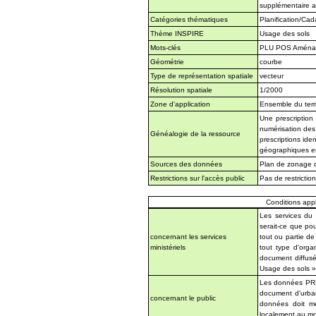
supplémentaire a
Catégories thématiques
Planification/Cad
Thème INSPIRE
Usage des sols
Mots-clés
PLU POS Aménage
Géométrie
courbe
Type de représentation spatiale
vecteur
Résolution spatiale
1/2000
Zone d'application
Ensemble du terri
Une prescriptio
numérisation des 
Généalogie de la ressource
prescriptions id
géographiques en
Sources des données
Plan de zonage 
Restrictions sur l'accès public
Pas de restrictio
Conditions appli
Les services du
serait-ce que pou
concernant les services
tout ou partie d
ministériels
tout type d'org
document diffus
Usage des sols » 
Les données PRES
document d'urbani
concernant le public
données doit me
localement au mom