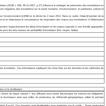
dation (JOUE L 288, 06-11-2007, p.27) influence la stratégie de prévention des inondations en
es négatives des inondations sur la santé humaine, l’environnement, le patrimoine culturel et
our l’environnement (LENE) et le décret du 2 mars 2011. Dans ce cadre, l'objectif premier de la
 et en objectivant la connaissance de l'exposition des enjeux aux inondations, à l’élaboration
ésentent respectivement les aléas d’inondation et les enjeux exposés à une échelle appropriée.
re pour les trois niveaux de probabilité d’inondation (fort, moyen, faible).
ive inondation. Ces informations expliquent les choix faits sur les données et les méthodes de
ion et la réutilisation
ones de risque naturel », leur diffusion sous forme électronique sur internet est obligatoire.
 fournisseur ainsi que celles du producteur du référentiel géographique utilisé (à préciser
oit d'accès. Ces données sont réutilisables sans restriction par le public. - Toute production