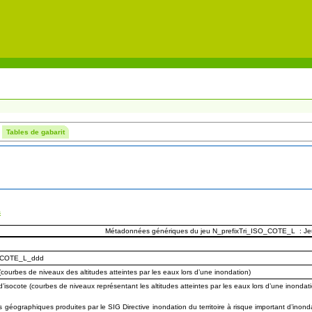
Tables de gabarit
s
Métadonnées génériques du jeu N_prefixTri_ISO_COTE_L : J
O_COTE_L_ddd
(courbes de niveaux des altitudes atteintes par les eaux lors d’une inondation)
d’isocote (courbes de niveaux représentant les altitudes atteintes par les eaux lors d’une inondati
géographiques produites par le SIG Directive inondation du territoire à risque important d’inond