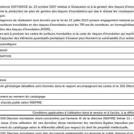
opéenne 2007/60/CE du 23 octobre 2007 relative à l'évaluation et à la gestion des risques d'inon
ose la production de plan de gestion des risques d’inondations qui vise à réduire les conséquenc
ique.
exigences de réalisation sont donnés par la loi du 12 juillet 2010 portant engagement national p
surfaces inondables et des risques d'inondation pour les TRI est de contribuer, en homogénéisant
tion des risques d’inondation (PGRI).
 sert à produire les cartes de surfaces inondables et la carte de risques d’inondation qui repr
d’apporter des éléments quantitatifs permettant d’évaluer plus finement la vulnérabilité d’un territoi
cientifiques
aturel
NDATION
toire
de généalogie détaillées sont fournies dans le rapport accompagnant les cartes et le SIG Direct
alement au moment du catalogage
n d'accès public selon INSPIRE
Conditions applicables à l'utilisation dans le service et à l'accès, à la diffus
G Directive inondation étant concernées par l'annexe III de la directive INSPIRE thème 12 : « Z
 issue d'une utilisation de ces données devra mentionner les mentions légales imposées par le
ent du catalogage selon le référentiel utilisé) par respect du droit de propriété intellectuelle.
G Directive inondation sont des documents administratifs sur lesquels le public dispose d'un dr