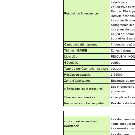
inondations.
La Directive eur
Europe. Elle imp
Résumé de la ressource
l’activité économ
Les objectifs et 
cartographie des 
des plans de ges
Ce jeu de données
Leur objectif est 
Catégories thématiques
Informations géos
Thème INSPIRE
Zones à risque n
Mots-clés
RISQUE/N_INO
Géométrie
courbe
Type de représentation spatiale
vecteur
Résolution spatiale
1/25000
Zone d'application
Ensemble du terri
Des informations 
Généalogie de la ressource
production.
Sources des données
à compléter loc
Restrictions sur l'accès public
Pas de restrictio
Les données du SI
concernant les services
Toute production
ministériels
localement au mom
Les données du SI