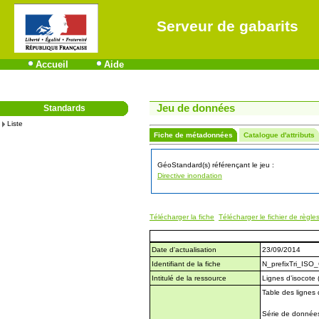
Serveur de gabarits
Accueil
Aide
Jeu de données
Standards
Liste
Fiche de métadonnées
Catalogue d'attributs
GéoStandard(s) référençant le jeu :
Directive inondation
Télécharger la fiche
Télécharger le fichier de règle
Date d'actualisation
23/09/2014
Identifiant de la fiche
N_prefixTri_IS
Intitulé de la ressource
Lignes d’isocote 
Table des lignes 
Série de données 