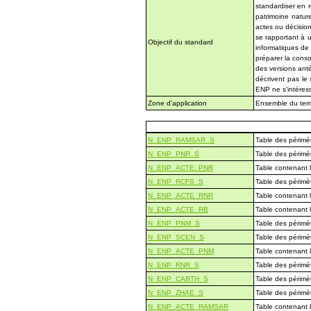
standardiser en 
patrimoine natur
actes ou décisio
se rapportant à u
Objectif du standard
informatiques de
préparer la conso
des versions ant
décrivent pas le
ENP ne s’intéres
Zone d'application
Ensemble du terri
N_ENP_RAMSAR_S
Table des périmè
N_ENP_PNR_S
Table des périmèt
N_ENP_ACTE_PNR
Table contenant l
N_ENP_RCFS_S
Table des périmè
N_ENP_ACTE_RNR
Table contenant l
N_ENP_ACTE_RB
Table contenant 
N_ENP_PNM_S
Table des périmèt
N_ENP_SCEN_S
Table des périmèt
N_ENP_ACTE_PNM
Table contenant 
N_ENP_RNR_S
Table des périmèt
N_ENP_CARTH_S
Table des périmè
N_ENP_ZHAE_S
Table des périmè
N_ENP_ACTE_RAMSAR
Table contenant 