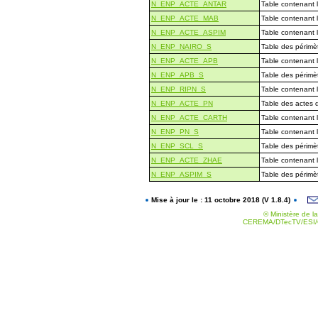
N_ENP_ACTE_ANTAR
Table contenant 
N_ENP_ACTE_MAB
Table contenant 
N_ENP_ACTE_ASPIM
Table contenant 
N_ENP_NAIRO_S
Table des périmè
N_ENP_ACTE_APB
Table contenant 
N_ENP_APB_S
Table des périmèt
N_ENP_RIPN_S
Table contenant l
N_ENP_ACTE_PN
Table des actes d
N_ENP_ACTE_CARTH
Table contenant 
N_ENP_PN_S
Table contenant l
N_ENP_SCL_S
Table des périmèt
N_ENP_ACTE_ZHAE
Table contenant 
N_ENP_ASPIM_S
Table des périmè
Mise à jour le : 11 octobre 2018 (V 1.8.4)
© Ministère de la
CEREMA/DTecTV/ESI/G