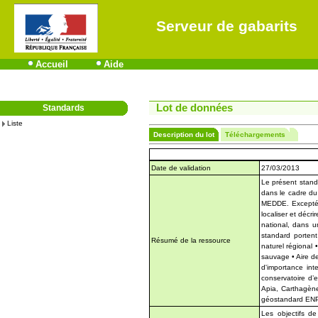
Serveur de gabarits
Accueil
Aide
Lot de données
Standards
Liste
Description du lot
Téléchargements
Date de validation
27/03/2013
Le présent stand
dans le cadre du 
MEDDE. Excepté 
localiser et décr
national, dans u
standard portent
Résumé de la ressource
naturel régional 
sauvage • Aire de
d'importance int
conservatoire d’
Apia, Carthagène
géostandard ENP
Les objectifs d