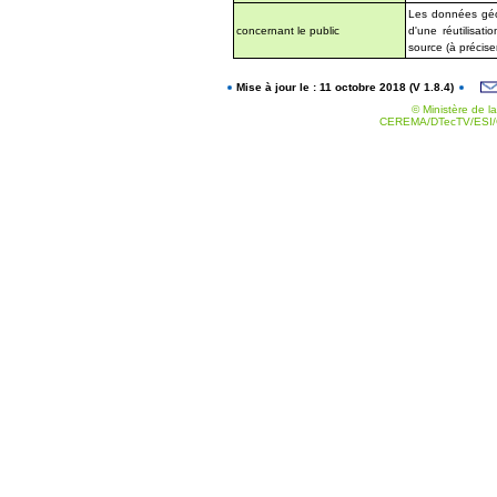
Les données géog
concernant le public
d'une réutilisat
source (à précise
Mise à jour le : 11 octobre 2018 (V 1.8.4)
© Ministère de la
CEREMA/DTecTV/ESI/G