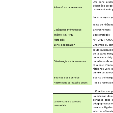
Une zone protég
désignées ou géré
Résumé de la ressource
conservation du p
Zone désignée pou
Texte de référenc
Catégories thématiques
Environnement
Thème INSPIRE
Sites protégés
Mots-clés
NATURE_PAYSA
Zone d'application
Ensemble du terri
Toute publication
de la partie fran
notamment obliga
Généalogie de la ressource
par ailleurs de r
et la date d'opp
référence vers l
annule ou abrog
Sources des données
Source thématique
Restrictions sur l'accès public
Pas de restrictio
Conditions appli
La diffusion des
données sont co
concernant les services
géographiques obt
ministériels
mentions légales
selon le référentie