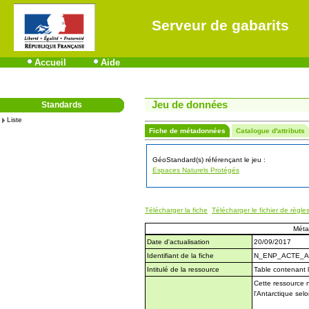
Serveur de gabarits
Accueil
Aide
Jeu de données
Standards
Liste
Fiche de métadonnées
Catalogue d'attributs
GéoStandard(s) référençant le jeu :
Espaces Naturels Protégés
Télécharger la fiche
Télécharger le fichier de règle
Méta
Date d'actualisation
20/09/2017
Identifiant de la fiche
N_ENP_ACTE_A
Intitulé de la ressource
Table contenant 
Cette ressource 
l'Antarctique selo