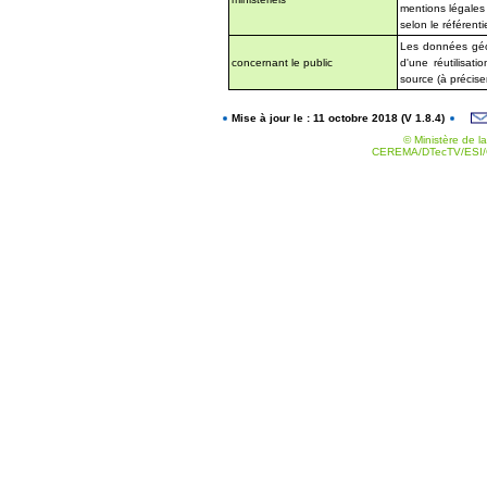
mentions légales
selon le référentie
Les données géog
concernant le public
d'une réutilisat
source (à précise
Mise à jour le : 11 octobre 2018 (V 1.8.4)
© Ministère de la
CEREMA/DTecTV/ESI/G