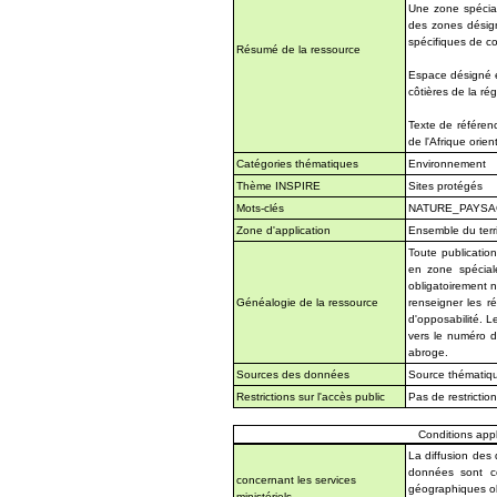
Une zone spécial
des zones désign
spécifiques de co
Résumé de la ressource
Espace désigné e
côtières de la rég
Texte de référenc
de l'Afrique orie
Catégories thématiques
Environnement
Thème INSPIRE
Sites protégés
Mots-clés
NATURE_PAYSA
Zone d'application
Ensemble du terri
Toute publication
en zone spécial
obligatoirement n
Généalogie de la ressource
renseigner les ré
d'opposabilité. 
vers le numéro d
abroge.
Sources des données
Source thématique
Restrictions sur l'accès public
Pas de restrictio
Conditions appli
La diffusion des
données sont co
concernant les services
géographiques obt
ministériels