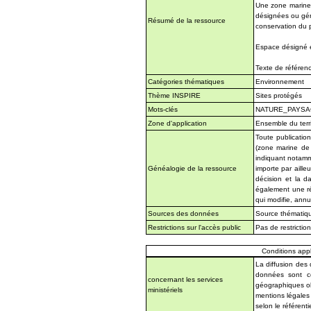
Une zone marine 
désignées ou géré
Résumé de la ressource
conservation du p
Espace désigné e
Texte de référenc
Catégories thématiques
Environnement
Thème INSPIRE
Sites protégés
Mots-clés
NATURE_PAYSA
Zone d'application
Ensemble du terri
Toute publication
(zone marine de
indiquant notamm
Généalogie de la ressource
importe par aille
décision et la 
également une ré
qui modifie, ann
Sources des données
Source thématique
Restrictions sur l'accès public
Pas de restrictio
Conditions appli
La diffusion des
données sont co
concernant les services
géographiques obt
ministériels
mentions légales
selon le référentie