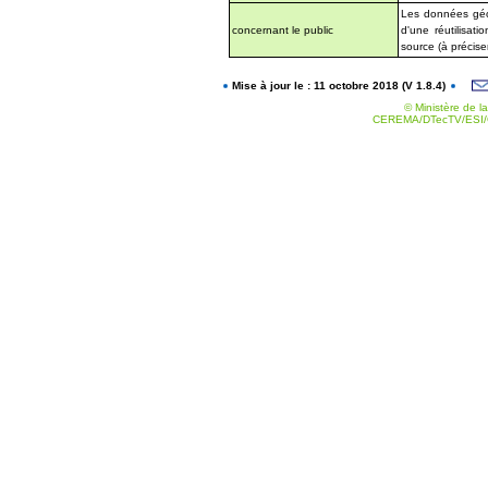
Les données géog
concernant le public
d'une réutilisat
source (à précise
Mise à jour le : 11 octobre 2018 (V 1.8.4)
© Ministère de la
CEREMA/DTecTV/ESI/G