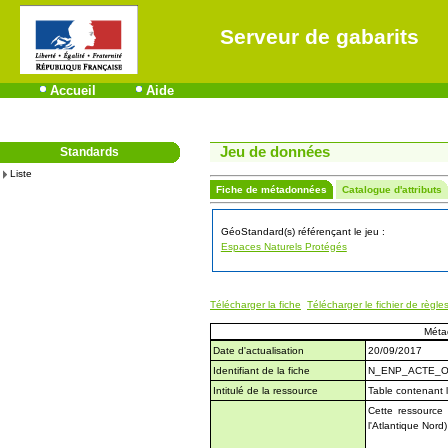
Serveur de gabarits
Accueil
Aide
Jeu de données
Standards
Liste
Fiche de métadonnées
Catalogue d'attributs
GéoStandard(s) référençant le jeu :
Espaces Naturels Protégés
Télécharger la fiche
Télécharger le fichier de règle
Méta
Date d'actualisation
20/09/2017
Identifiant de la fiche
N_ENP_ACTE_O
Intitulé de la ressource
Table contenant 
Cette ressource
l'Atlantique Nor