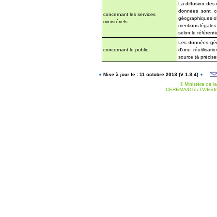
La diffusion des
données sont co
concernant les services
géographiques obt
ministériels
mentions légales
selon le référentie
Les données géog
concernant le public
d'une réutilisat
source (à précise
Mise à jour le : 11 octobre 2018 (V 1.8.4)
© Ministère de la
CEREMA/DTecTV/ESI/G