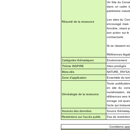
Un Site du Conser
dans un cadre in
patrimoine nature
Les sites du Cons
Résumé de la ressource
encouragé mais r
foncière, visant 
son action sur l
contractuels.
Ils se classent e
Références légal
Catégories thématiques
Environnement
Thème INSPIRE
Sites protégés
Mots-clés
NATURE_PAYSAGE
Zone d'application
Ensemble du terri
Toute publication
en site du cons
numérotation, da
Généalogie de la ressource
références vers l
zonage est quan
l'acte qui instau
Sources des données
Source thématique
Restrictions sur l'accès public
Pas de restrictio
Conditions appli