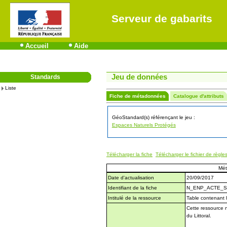
Serveur de gabarits
Accueil
Aide
Jeu de données
Standards
Liste
Fiche de métadonnées
Catalogue d'attributs
GéoStandard(s) référençant le jeu :
Espaces Naturels Protégés
Télécharger la fiche
Télécharger le fichier de règle
Mé
Date d'actualisation
20/09/2017
Identifiant de la fiche
N_ENP_ACTE_S
Intitulé de la ressource
Table contenant l
Cette ressource 
du Littoral.