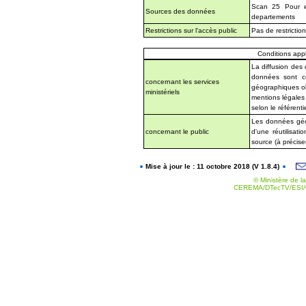
Scan 25 Pour en 
Sources des données
departements
Restrictions sur l'accès public
Pas de restrictio
Conditions appli
La diffusion des
données sont co
concernant les services
géographiques obt
ministériels
mentions légales
selon le référentie
Les données géog
concernant le public
d'une réutilisat
source (à précise
Mise à jour le : 11 octobre 2018 (V 1.8.4)
© Ministère de la
CEREMA/DTecTV/ESI/G