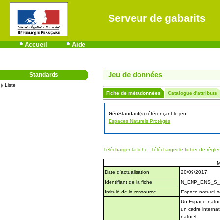
Serveur de gabarits
Accueil
Aide
Jeu de données
Standards
Liste
Fiche de métadonnées
Catalogue d'attributs
GéoStandard(s) référençant le jeu :
Espaces Naturels Protégés
Télécharger la fiche
Télécharger le fichier de règle
M
Date d'actualisation
20/09/2017
Identifiant de la fiche
N_ENP_ENS_S_
Intitulé de la ressource
Espace naturel s
Un Espace nature
un cadre internat
naturel.