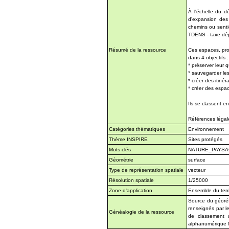
À l'échelle du d
d'expansion des 
chemins ou sentie
TDENS - taxe dép
Résumé de la ressource
Ces espaces, prot
dans 4 objectifs :
* préserver leur q
* sauvegarder les
* créer des itin
* créer des espac
Ils se classent e
Références légal
Catégories thématiques
Environnement
Thème INSPIRE
Sites protégés
Mots-clés
NATURE_PAYSA
Géométrie
surface
Type de représentation spatiale
vecteur
Résolution spatiale
1/25000
Zone d'application
Ensemble du terri
Source du géoréf
renseignés par
Généalogie de la ressource
de classement a
alphanumérique