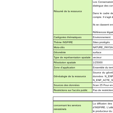
Les Conservatoire
distingue des co
Résumé de la ressource
Dans le cadre de
compte. Il s'agit
Ils se classent en
Références légal
Catégories thématiques
Environnement
Thème INSPIRE
Sites protégés
Mots-clés
NATURE_PAYSAG
Géométrie
surface
Type de représentation spatiale
vecteur
Résolution spatiale
1/25000
Zone d'application
Ensemble du terri
Source du géoré
Généalogie de la ressource
données N_ENP_S
N_ENP_ACTE_SCE
Sources des données
Scan 25 Pour en s
Restrictions sur l'accès public
Pas de restrictio
La diffusion des
concernant les services
d'INSPIRE. L'util
ministériels
le producteur du 