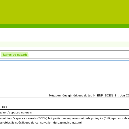
Tables de gabarit
s
Métadonnées génériques du jeu N_ENP_SCEN_S : Jeu 
_ddd
toire d'espaces naturels
rvatoire d'espaces naturels (SCEN) fait partie des espaces naturels protégés (ENP) qui sont de
es objectifs spécifiques de conservation du patrimoine naturel.