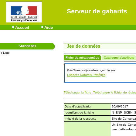
Serveur de gabarits
Accueil
Aide
Jeu de données
Standards
Liste
Fiche de métadonnées
Catalogue d'attributs
GéoStandard(s) référençant le jeu :
Espaces Naturels Protégés
Télécharger la fiche
Télécharger le fichier de règle
Date d'actualisation
20/09/2017
Identifiant de la fiche
N_ENP_SCEN_S
Intitulé de la ressource
Site de Conserva
Un Site de Conse
vue d'atteindre d