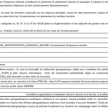
s d'espaces naturels contribuent à préserver le patrimoine naturel et paysager à travers la maît
nservatoires régionaux et des conservatoires départementaux.
 la base de données nationale sur les espaces protégés, seuls les sites pleinement acquis et
 des sites dont les Conservatoires ont pleinement la maîtrise foncière.
 catégories Ia, III, IV, V ou VI de l'UICN (selon la réglementation et les objectifs de gestion mis en
es : Articles L414-11, D414-30 et D414-31 du code de l'environnement.
E_BIODIVERSITE/N_ZONAGES_NATURE Conservatoire d'espaces naturels
toire
férencement : le nom et l'actualité du référentiel géographique utilisé pour numériser le
CEN_S_ddd. Source thématique : Acte de classement administratif, légal ou contractuel
N_ddd associée à cette série de données
avoir plus, se reporter à la fiche ATEN [4] : http://ct78.espaces-naturels.fr/conservatoires-regio
n d'accès public selon INSPIRE
Conditions applicables à l'utilisation dans le service et à l'accès, à la diffus
 données géographiques numériques relatives à cet espace naturel protégé revêt un caractère
isation en interne des fichiers géographiques obtenus n'est soumise à aucune limitation. Toute pr
référentiel géographique source (à préciser localement au moment du catalogage selon le référentiel