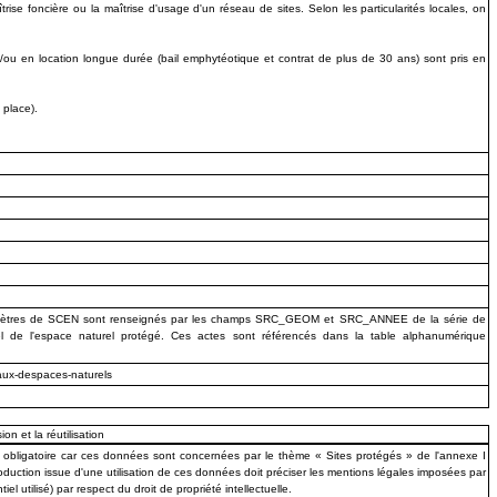
rise foncière ou la maîtrise d'usage d'un réseau de sites. Selon les particularités locales, on
/ou en location longue durée (bail emphytéotique et contrat de plus de 30 ans) sont pris en
 place).
s périmètres de SCEN sont renseignés par les champs SRC_GEOM et SRC_ANNEE de la série de
 de l'espace naturel protégé. Ces actes sont référencés dans la table alphanumérique
naux-despaces-naturels
ion et la réutilisation
 obligatoire car ces données sont concernées par le thème « Sites protégés » de l'annexe I
oduction issue d'une utilisation de ces données doit préciser les mentions légales imposées par
 utilisé) par respect du droit de propriété intellectuelle.