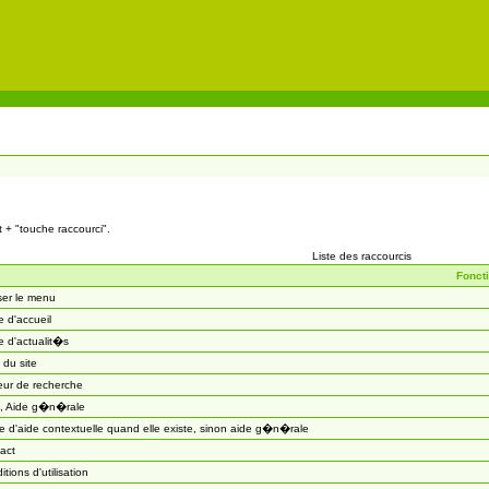
t + "touche raccourci".
Liste des raccourcis
Fonct
ser le menu
 d'accueil
 d'actualit�s
 du site
eur de recherche
, Aide g�n�rale
 d'aide contextuelle quand elle existe, sinon aide g�n�rale
act
itions d'utilisation