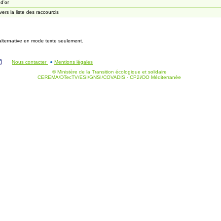
 d'or
 vers la liste des raccourcis
 alternative en mode texte seulement.
Nous contacter
Mentions légales
© Ministère de la Transition écologique et solidaire
CEREMA/DTecTV/ESI/GNSI/COVADIS - CP2i/DO Méditerranée