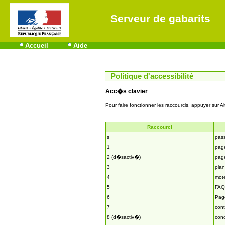
Serveur de gabarits
Accueil
Aide
Politique d'accessibilité
Acc�s clavier
Pour faire fonctionner les raccourcis, appuyer sur Al
Raccourci
s
pas
1
page
2 (d�sactiv�)
page
3
plan
4
mot
5
FAQ
6
Page
7
cont
8 (d�sactiv�)
cond