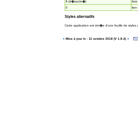
9 (d�sactiv�)
livre
0
lien
Styles alternatifs
Cette application est dot�e d'une feuille de styles
Mise à jour le : 11 octobre 2018 (V 1.8.4)