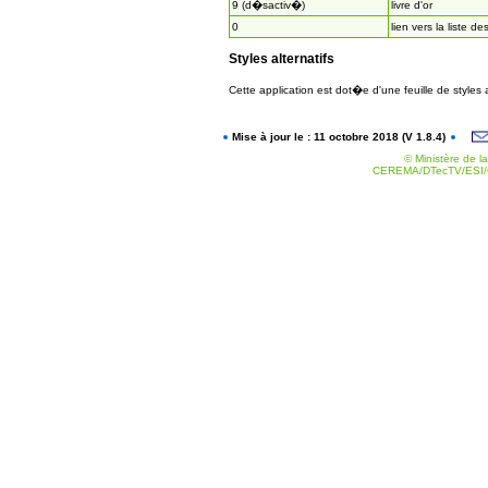
9 (d�sactiv�)
livre d'or
0
lien vers la liste de
Styles alternatifs
Cette application est dot�e d'une feuille de styles
Mise à jour le : 11 octobre 2018 (V 1.8.4)
© Ministère de la
CEREMA/DTecTV/ESI/G