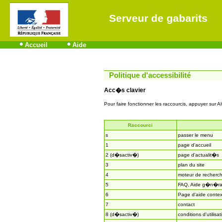
Serveur de gabarits
Accueil
Aide
Politique d'accessibilité
Acc�s clavier
Pour faire fonctionner les raccourcis, appuyer sur Al
Raccourci
s
passer le menu
1
page d'accueil
2 (d�sactiv�)
page d'actualit�s
3
plan du site
4
moteur de recherc
5
FAQ, Aide g�n�ra
6
Page d'aide contex
7
contact
8 (d�sactiv�)
conditions d'utilisat