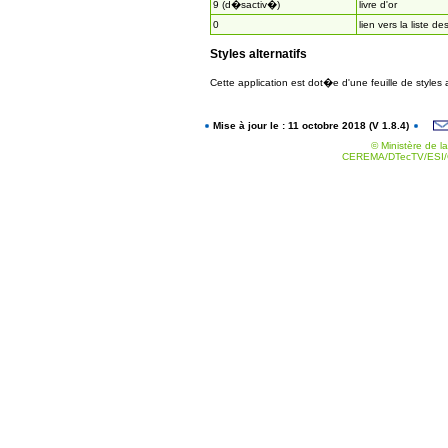
9 (d�sactiv�)
livre d'or
0
lien vers la liste de
Styles alternatifs
Cette application est dot�e d'une feuille de styles
Mise à jour le : 11 octobre 2018 (V 1.8.4)
© Ministère de la
CEREMA/DTecTV/ESI/G