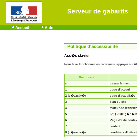
Serveur de gabarits
Accueil
Aide
Politique d'accessibilité
Acc�s clavier
Pour faire fonctionner les raccourcis, appuyer sur Al
Raccourci
s
passer le menu
1
page d'accueil
2 (d�sactiv�)
page d'actualit�s
3
plan du site
4
moteur de recherc
5
FAQ, Aide g�n�ra
6
Page d'aide contex
7
contact
8 (d�sactiv�)
conditions d'utilisat