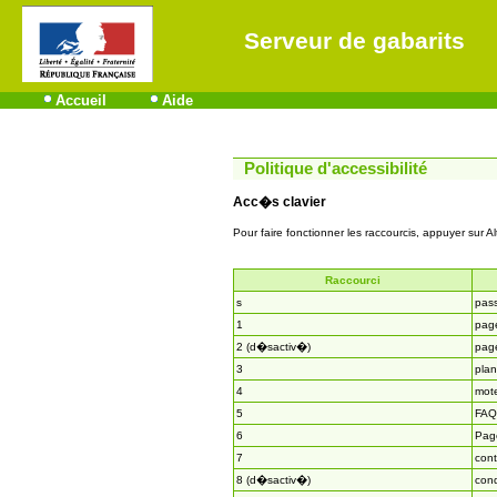
Serveur de gabarits
Accueil
Aide
Politique d'accessibilité
Acc�s clavier
Pour faire fonctionner les raccourcis, appuyer sur Al
Raccourci
s
pas
1
page
2 (d�sactiv�)
page
3
plan
4
mot
5
FAQ
6
Page
7
cont
8 (d�sactiv�)
cond