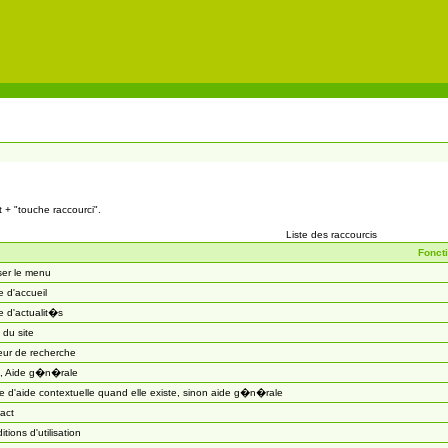
t + "touche raccourci".
Liste des raccourcis
Fonct
ser le menu
 d'accueil
 d'actualit�s
 du site
eur de recherche
, Aide g�n�rale
 d'aide contextuelle quand elle existe, sinon aide g�n�rale
act
itions d'utilisation