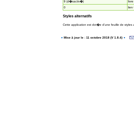
9 (d�sactiv�)
livre
0
lien
Styles alternatifs
Cette application est dot�e d'une feuille de styles
Mise à jour le : 11 octobre 2018 (V 1.8.4)