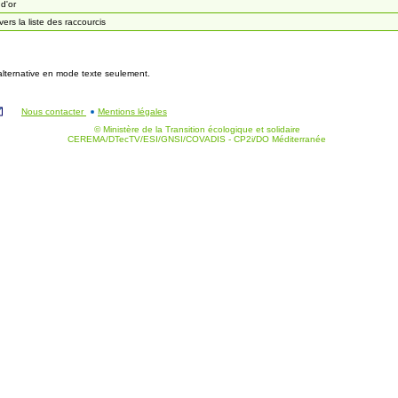
 d'or
 vers la liste des raccourcis
 alternative en mode texte seulement.
Nous contacter
Mentions légales
© Ministère de la Transition écologique et solidaire
CEREMA/DTecTV/ESI/GNSI/COVADIS - CP2i/DO Méditerranée