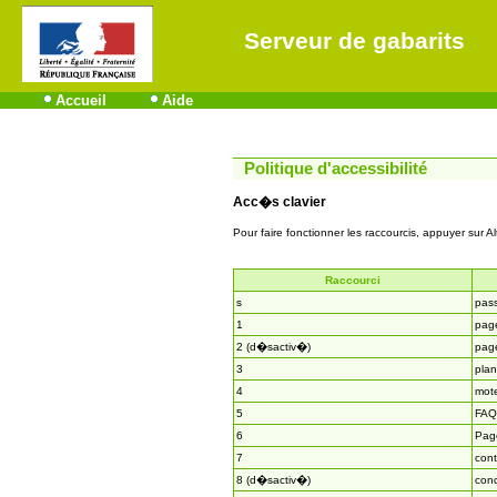
Serveur de gabarits
Accueil
Aide
Politique d'accessibilité
Acc�s clavier
Pour faire fonctionner les raccourcis, appuyer sur Al
Raccourci
s
pas
1
page
2 (d�sactiv�)
page
3
plan
4
mot
5
FAQ
6
Page
7
cont
8 (d�sactiv�)
cond