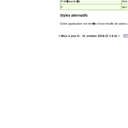
9 (d�sactiv�)
livre
0
lien
Styles alternatifs
Cette application est dot�e d'une feuille de styles
Mise à jour le : 11 octobre 2018 (V 1.8.4)