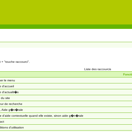
t + "touche raccourci".
Liste des raccourcis
Fonct
ser le menu
 d'accueil
 d'actualit�s
 du site
eur de recherche
, Aide g�n�rale
 d'aide contextuelle quand elle existe, sinon aide g�n�rale
act
itions d'utilisation