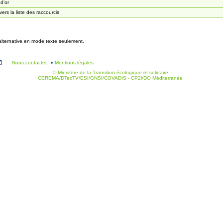
 d'or
 vers la liste des raccourcis
 alternative en mode texte seulement.
Nous contacter
Mentions légales
© Ministère de la Transition écologique et solidaire
CEREMA/DTecTV/ESI/GNSI/COVADIS - CP2i/DO Méditerranée