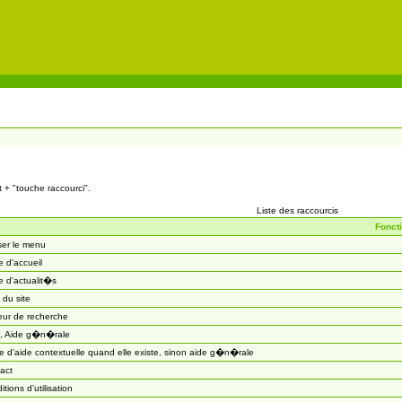
t + "touche raccourci".
Liste des raccourcis
Fonct
ser le menu
 d'accueil
 d'actualit�s
 du site
eur de recherche
, Aide g�n�rale
 d'aide contextuelle quand elle existe, sinon aide g�n�rale
act
itions d'utilisation