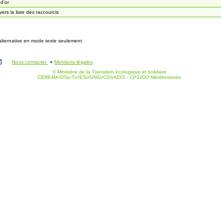
 d'or
 vers la liste des raccourcis
 alternative en mode texte seulement.
Nous contacter
Mentions légales
© Ministère de la Transition écologique et solidaire
CEREMA/DTecTV/ESI/GNSI/COVADIS - CP2i/DO Méditerranée