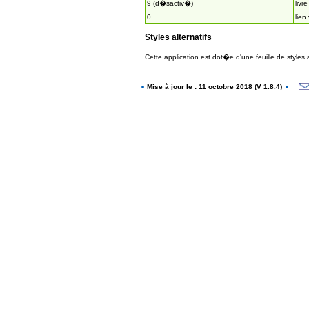
9 (d�sactiv�)
livre
0
lien
Styles alternatifs
Cette application est dot�e d'une feuille de styles
Mise à jour le : 11 octobre 2018 (V 1.8.4)