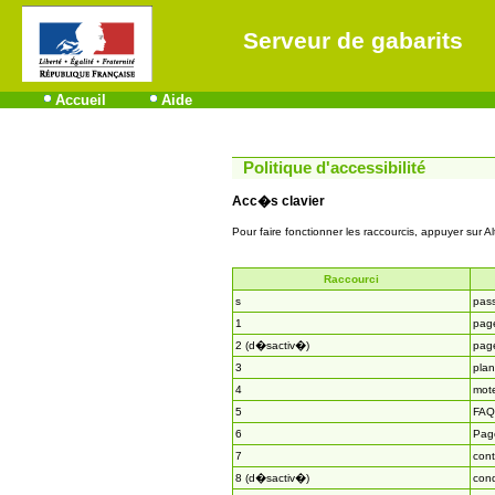
Serveur de gabarits
Accueil
Aide
Politique d'accessibilité
Acc�s clavier
Pour faire fonctionner les raccourcis, appuyer sur Al
Raccourci
s
pas
1
page
2 (d�sactiv�)
page
3
plan
4
mot
5
FAQ
6
Page
7
cont
8 (d�sactiv�)
cond