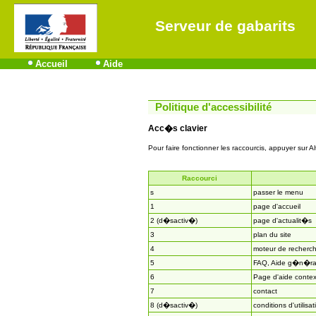
Serveur de gabarits
Accueil
Aide
Politique d'accessibilité
Acc�s clavier
Pour faire fonctionner les raccourcis, appuyer sur Al
Raccourci
s
passer le menu
1
page d'accueil
2 (d�sactiv�)
page d'actualit�s
3
plan du site
4
moteur de recherc
5
FAQ, Aide g�n�ra
6
Page d'aide contex
7
contact
8 (d�sactiv�)
conditions d'utilisat