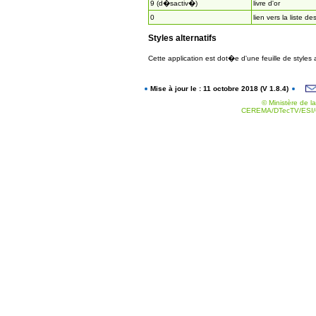
9 (d�sactiv�)
livre d'or
0
lien vers la liste de
Styles alternatifs
Cette application est dot�e d'une feuille de styles
Mise à jour le : 11 octobre 2018 (V 1.8.4)
© Ministère de la
CEREMA/DTecTV/ESI/G