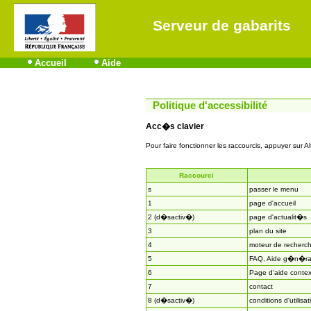
Serveur de gabarits
Accueil
Aide
Politique d'accessibilité
Acc�s clavier
Pour faire fonctionner les raccourcis, appuyer sur Al
Raccourci
s
passer le menu
1
page d'accueil
2 (d�sactiv�)
page d'actualit�s
3
plan du site
4
moteur de recherc
5
FAQ, Aide g�n�ra
6
Page d'aide contex
7
contact
8 (d�sactiv�)
conditions d'utilisat