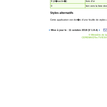
9 (d�sactiv�)
livre d'or
0
lien vers la liste de
Styles alternatifs
Cette application est dot�e d'une feuille de styles
Mise à jour le : 11 octobre 2018 (V 1.8.4)
© Ministère de la
CEREMA/DTecTV/ESI/G