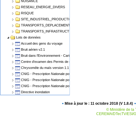
NUISANCE
RESEAU_ENERGIE_DIVERS
RISQUE
SITE_INDUSTRIEL_PRODUCTION
TRANSPORTS_DEPLACEMENT
TRANSPORTS_INFRASTRUCTURE
Lots de données
Accueil des gens du voyage
Bruit aérien v2.1
Bruit dans l'Environnement - Cartographie du Bruit v1.1
Centre d'examen des Permis de conduire
Chrysomèle du maïs version 1.1
CNIG - Prescription Nationale pour les Cartes Communales
CNIG - Prescription Nationale pour les PLU, POS
CNIG - Prescription Nationale pour les Servitudes d'Utilité Publique (SUP)
Directive inondation
Eolien Terrestre v2
Mise à jour le : 11 octobre 2018 (V 1.8.4)
Epidémiosurveillance animale
© Ministère de la 
Epidémiosurveillance végétale
CEREMA/DTecTV/ESI/GN
Espaces Naturels Protégés
Plan de Prévention des Risques Miniers - PPRM
Plan de prévention des risques PPRN PPRT
Plan local d'urbanisme v2.0