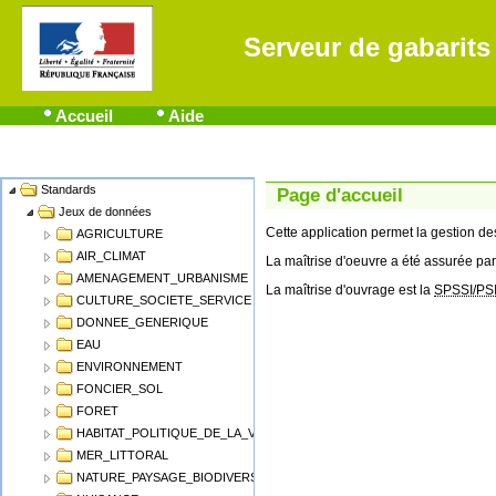
Serveur de gabarits
Accueil
Aide
Standards
Name
Page d'accueil
Jeux de données
Cette application permet la gestion 
AGRICULTURE
AIR_CLIMAT
La maîtrise d'oeuvre a été assurée par
AMENAGEMENT_URBANISME
La maîtrise d'ouvrage est la
SPSSI/PS
CULTURE_SOCIETE_SERVICE
DONNEE_GENERIQUE
EAU
ENVIRONNEMENT
FONCIER_SOL
FORET
HABITAT_POLITIQUE_DE_LA_VILLE
MER_LITTORAL
NATURE_PAYSAGE_BIODIVERSITE