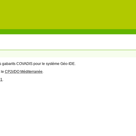
des gabarits COVADIS pour le système Géo-IDE.
 le
CP2i/DO Méditerranée
.
I1
.