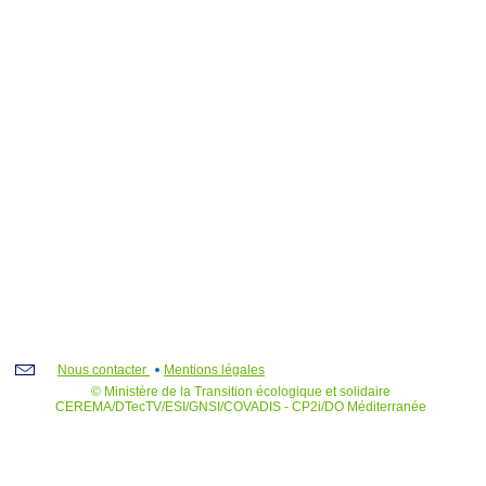
Nous contacter
Mentions légales
© Ministère de la Transition écologique et solidaire
CEREMA/DTecTV/ESI/GNSI/COVADIS - CP2i/DO Méditerranée