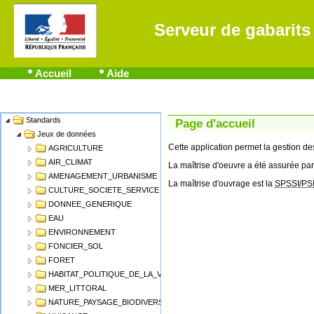
Serveur de gabarits
Accueil
Aide
Standards
Name
Page d'accueil
Jeux de données
Cette application permet la gestion 
AGRICULTURE
AIR_CLIMAT
La maîtrise d'oeuvre a été assurée par
AMENAGEMENT_URBANISME
La maîtrise d'ouvrage est la
SPSSI/PS
CULTURE_SOCIETE_SERVICE
DONNEE_GENERIQUE
EAU
ENVIRONNEMENT
FONCIER_SOL
FORET
HABITAT_POLITIQUE_DE_LA_VILLE
MER_LITTORAL
NATURE_PAYSAGE_BIODIVERSITE