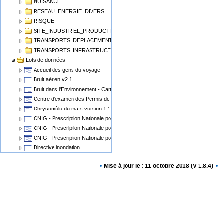
NUISANCE
RESEAU_ENERGIE_DIVERS
RISQUE
SITE_INDUSTRIEL_PRODUCTION
TRANSPORTS_DEPLACEMENT
TRANSPORTS_INFRASTRUCTURE
Lots de données
Accueil des gens du voyage
Bruit aérien v2.1
Bruit dans l'Environnement - Cartographie du Bruit v1.1
Centre d'examen des Permis de conduire
Chrysomèle du maïs version 1.1
CNIG - Prescription Nationale pour les Cartes Communales
CNIG - Prescription Nationale pour les PLU, POS
CNIG - Prescription Nationale pour les Servitudes d'Utilité Publique (SUP)
Directive inondation
Eolien Terrestre v2
Mise à jour le : 11 octobre 2018 (V 1.8.4)
Epidémiosurveillance animale
Epidémiosurveillance végétale
Espaces Naturels Protégés
Plan de Prévention des Risques Miniers - PPRM
Plan de prévention des risques PPRN PPRT
Plan local d'urbanisme v2.0