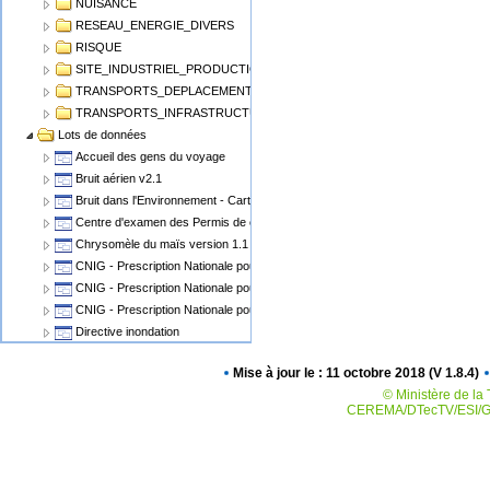
NUISANCE
RESEAU_ENERGIE_DIVERS
RISQUE
SITE_INDUSTRIEL_PRODUCTION
TRANSPORTS_DEPLACEMENT
TRANSPORTS_INFRASTRUCTURE
Lots de données
Accueil des gens du voyage
Bruit aérien v2.1
Bruit dans l'Environnement - Cartographie du Bruit v1.1
Centre d'examen des Permis de conduire
Chrysomèle du maïs version 1.1
CNIG - Prescription Nationale pour les Cartes Communales
CNIG - Prescription Nationale pour les PLU, POS
CNIG - Prescription Nationale pour les Servitudes d'Utilité Publique (SUP)
Directive inondation
Eolien Terrestre v2
Mise à jour le : 11 octobre 2018 (V 1.8.4)
Epidémiosurveillance animale
© Ministère de la 
Epidémiosurveillance végétale
CEREMA/DTecTV/ESI/GN
Espaces Naturels Protégés
Plan de Prévention des Risques Miniers - PPRM
Plan de prévention des risques PPRN PPRT
Plan local d'urbanisme v2.0