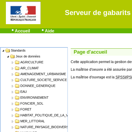
Serveur de gabarits
Accueil
Aide
Standards
Name
Page d'accueil
Jeux de données
Cette application permet la gestion 
AGRICULTURE
AIR_CLIMAT
La maîtrise d'oeuvre a été assurée par
AMENAGEMENT_URBANISME
La maîtrise d'ouvrage est la
SPSSI/PS
CULTURE_SOCIETE_SERVICE
DONNEE_GENERIQUE
EAU
ENVIRONNEMENT
FONCIER_SOL
FORET
HABITAT_POLITIQUE_DE_LA_VILLE
MER_LITTORAL
NATURE_PAYSAGE_BIODIVERSITE