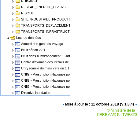
NUISANCE
RESEAU_ENERGIE_DIVERS
RISQUE
SITE_INDUSTRIEL_PRODUCTION
TRANSPORTS_DEPLACEMENT
TRANSPORTS_INFRASTRUCTURE
Lots de données
Accueil des gens du voyage
Bruit aérien v2.1
Bruit dans l'Environnement - Cartographie du Bruit v1.1
Centre d'examen des Permis de conduire
Chrysomèle du maïs version 1.1
CNIG - Prescription Nationale pour les Cartes Communales
CNIG - Prescription Nationale pour les PLU, POS
CNIG - Prescription Nationale pour les Servitudes d'Utilité Publique (SUP)
Directive inondation
Eolien Terrestre v2
Mise à jour le : 11 octobre 2018 (V 1.8.4)
Epidémiosurveillance animale
© Ministère de la 
Epidémiosurveillance végétale
CEREMA/DTecTV/ESI/GN
Espaces Naturels Protégés
Plan de Prévention des Risques Miniers - PPRM
Plan de prévention des risques PPRN PPRT
Plan local d'urbanisme v2.0