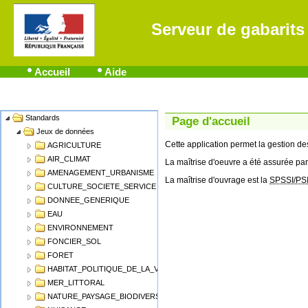
Serveur de gabarits
Accueil
Aide
Standards
Name
Page d'accueil
Jeux de données
Cette application permet la gestion 
AGRICULTURE
AIR_CLIMAT
La maîtrise d'oeuvre a été assurée par
AMENAGEMENT_URBANISME
La maîtrise d'ouvrage est la
SPSSI/PS
CULTURE_SOCIETE_SERVICE
DONNEE_GENERIQUE
EAU
ENVIRONNEMENT
FONCIER_SOL
FORET
HABITAT_POLITIQUE_DE_LA_VILLE
MER_LITTORAL
NATURE_PAYSAGE_BIODIVERSITE