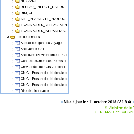
NUISANCE
RESEAU_ENERGIE_DIVERS
RISQUE
SITE_INDUSTRIEL_PRODUCTION
TRANSPORTS_DEPLACEMENT
TRANSPORTS_INFRASTRUCTURE
Lots de données
Accueil des gens du voyage
Bruit aérien v2.1
Bruit dans l'Environnement - Cartographie du Bruit v1.1
Centre d'examen des Permis de conduire
Chrysomèle du maïs version 1.1
CNIG - Prescription Nationale pour les Cartes Communales
CNIG - Prescription Nationale pour les PLU, POS
CNIG - Prescription Nationale pour les Servitudes d'Utilité Publique (SUP)
Directive inondation
Eolien Terrestre v2
Mise à jour le : 11 octobre 2018 (V 1.8.4)
Epidémiosurveillance animale
© Ministère de la 
Epidémiosurveillance végétale
CEREMA/DTecTV/ESI/GN
Espaces Naturels Protégés
Plan de Prévention des Risques Miniers - PPRM
Plan de prévention des risques PPRN PPRT
Plan local d'urbanisme v2.0