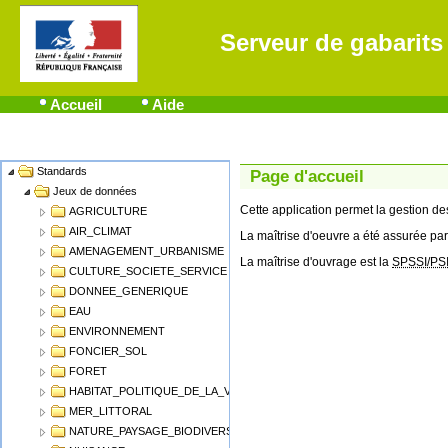
Serveur de gabarits
Accueil
Aide
Standards
Name
Page d'accueil
Jeux de données
Cette application permet la gestion 
AGRICULTURE
AIR_CLIMAT
La maîtrise d'oeuvre a été assurée par
AMENAGEMENT_URBANISME
La maîtrise d'ouvrage est la
SPSSI/PS
CULTURE_SOCIETE_SERVICE
DONNEE_GENERIQUE
EAU
ENVIRONNEMENT
FONCIER_SOL
FORET
HABITAT_POLITIQUE_DE_LA_VILLE
MER_LITTORAL
NATURE_PAYSAGE_BIODIVERSITE