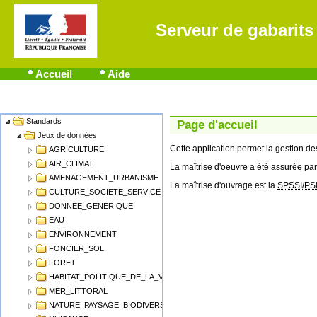
Serveur de gabarits
Accueil
Aide
Standards
Name
Page d'accueil
Jeux de données
Cette application permet la gestion 
AGRICULTURE
AIR_CLIMAT
La maîtrise d'oeuvre a été assurée par
AMENAGEMENT_URBANISME
La maîtrise d'ouvrage est la
SPSSI/PS
CULTURE_SOCIETE_SERVICE
DONNEE_GENERIQUE
EAU
ENVIRONNEMENT
FONCIER_SOL
FORET
HABITAT_POLITIQUE_DE_LA_VILLE
MER_LITTORAL
NATURE_PAYSAGE_BIODIVERSITE