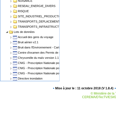
NUISANCE
RESEAU_ENERGIE_DIVERS
RISQUE
SITE_INDUSTRIEL_PRODUCTION
TRANSPORTS_DEPLACEMENT
TRANSPORTS_INFRASTRUCTURE
Lots de données
Accueil des gens du voyage
Bruit aérien v2.1
Bruit dans l'Environnement - Cartographie du Bruit v1.1
Centre d'examen des Permis de conduire
Chrysomèle du maïs version 1.1
CNIG - Prescription Nationale pour les Cartes Communales
CNIG - Prescription Nationale pour les PLU, POS
CNIG - Prescription Nationale pour les Servitudes d'Utilité Publique (SUP)
Directive inondation
Eolien Terrestre v2
Mise à jour le : 11 octobre 2018 (V 1.8.4)
Epidémiosurveillance animale
© Ministère de la 
Epidémiosurveillance végétale
CEREMA/DTecTV/ESI/GN
Espaces Naturels Protégés
Plan de Prévention des Risques Miniers - PPRM
Plan de prévention des risques PPRN PPRT
Plan local d'urbanisme v2.0