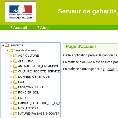
Serveur de gabarits
Accueil
Aide
Standards
Name
Page d'accueil
Jeux de données
Cette application permet la gestion 
AGRICULTURE
AIR_CLIMAT
La maîtrise d'oeuvre a été assurée par
AMENAGEMENT_URBANISME
La maîtrise d'ouvrage est la
SPSSI/PS
CULTURE_SOCIETE_SERVICE
DONNEE_GENERIQUE
EAU
ENVIRONNEMENT
FONCIER_SOL
FORET
HABITAT_POLITIQUE_DE_LA_VILLE
MER_LITTORAL
NATURE_PAYSAGE_BIODIVERSITE