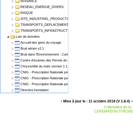
NUISANCE
RESEAU_ENERGIE_DIVERS
RISQUE
SITE_INDUSTRIEL_PRODUCTION
TRANSPORTS_DEPLACEMENT
TRANSPORTS_INFRASTRUCTURE
Lots de données
Accueil des gens du voyage
Bruit aérien v2.1
Bruit dans l'Environnement - Cartographie du Bruit v1.1
Centre d'examen des Permis de conduire
Chrysomèle du maïs version 1.1
CNIG - Prescription Nationale pour les Cartes Communales
CNIG - Prescription Nationale pour les PLU, POS
CNIG - Prescription Nationale pour les Servitudes d'Utilité Publique (SUP)
Directive inondation
Eolien Terrestre v2
Mise à jour le : 11 octobre 2018 (V 1.8.4)
Epidémiosurveillance animale
© Ministère de la 
Epidémiosurveillance végétale
CEREMA/DTecTV/ESI/GN
Espaces Naturels Protégés
Plan de Prévention des Risques Miniers - PPRM
Plan de prévention des risques PPRN PPRT
Plan local d'urbanisme v2.0