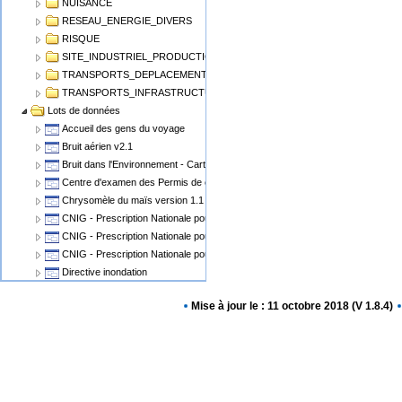
NUISANCE
RESEAU_ENERGIE_DIVERS
RISQUE
SITE_INDUSTRIEL_PRODUCTION
TRANSPORTS_DEPLACEMENT
TRANSPORTS_INFRASTRUCTURE
Lots de données
Accueil des gens du voyage
Bruit aérien v2.1
Bruit dans l'Environnement - Cartographie du Bruit v1.1
Centre d'examen des Permis de conduire
Chrysomèle du maïs version 1.1
CNIG - Prescription Nationale pour les Cartes Communales
CNIG - Prescription Nationale pour les PLU, POS
CNIG - Prescription Nationale pour les Servitudes d'Utilité Publique (SUP)
Directive inondation
Eolien Terrestre v2
Mise à jour le : 11 octobre 2018 (V 1.8.4)
Epidémiosurveillance animale
Epidémiosurveillance végétale
Espaces Naturels Protégés
Plan de Prévention des Risques Miniers - PPRM
Plan de prévention des risques PPRN PPRT
Plan local d'urbanisme v2.0