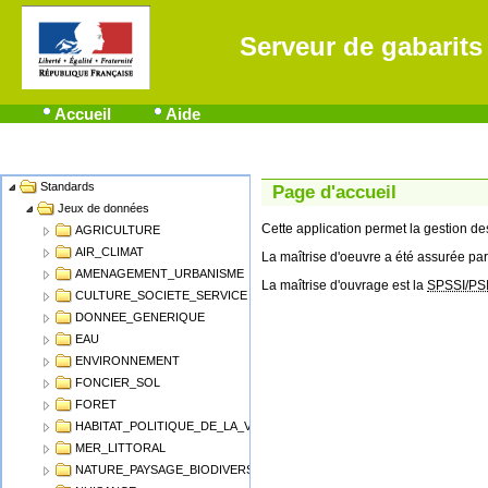
Serveur de gabarits
Accueil
Aide
Standards
Name
Page d'accueil
Jeux de données
Cette application permet la gestion 
AGRICULTURE
AIR_CLIMAT
La maîtrise d'oeuvre a été assurée par
AMENAGEMENT_URBANISME
La maîtrise d'ouvrage est la
SPSSI/PS
CULTURE_SOCIETE_SERVICE
DONNEE_GENERIQUE
EAU
ENVIRONNEMENT
FONCIER_SOL
FORET
HABITAT_POLITIQUE_DE_LA_VILLE
MER_LITTORAL
NATURE_PAYSAGE_BIODIVERSITE