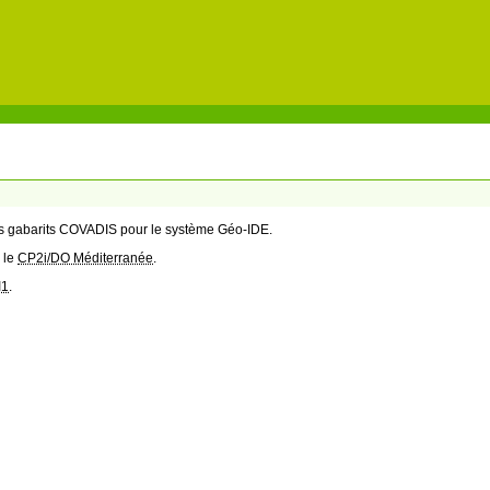
des gabarits COVADIS pour le système Géo-IDE.
 le
CP2i/DO Méditerranée
.
I1
.