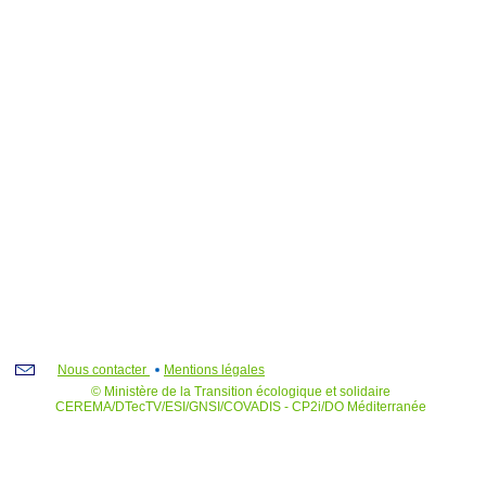
Nous contacter
Mentions légales
© Ministère de la Transition écologique et solidaire
CEREMA/DTecTV/ESI/GNSI/COVADIS - CP2i/DO Méditerranée