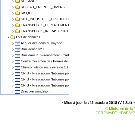
NUISANCE
RESEAU_ENERGIE_DIVERS
RISQUE
SITE_INDUSTRIEL_PRODUCTION
TRANSPORTS_DEPLACEMENT
TRANSPORTS_INFRASTRUCTURE
Lots de données
Accueil des gens du voyage
Bruit aérien v2.1
Bruit dans l'Environnement - Cartographie du Bruit v1.1
Centre d'examen des Permis de conduire
Chrysomèle du maïs version 1.1
CNIG - Prescription Nationale pour les Cartes Communales
CNIG - Prescription Nationale pour les PLU, POS
CNIG - Prescription Nationale pour les Servitudes d'Utilité Publique (SUP)
Directive inondation
Eolien Terrestre v2
Mise à jour le : 11 octobre 2018 (V 1.8.4)
Epidémiosurveillance animale
© Ministère de la 
Epidémiosurveillance végétale
CEREMA/DTecTV/ESI/GN
Espaces Naturels Protégés
Plan de Prévention des Risques Miniers - PPRM
Plan de prévention des risques PPRN PPRT
Plan local d'urbanisme v2.0