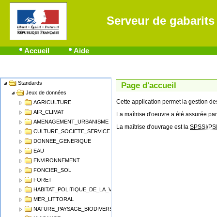
Serveur de gabarits
Accueil
Aide
Standards
Name
Page d'accueil
Jeux de données
Cette application permet la gestion 
AGRICULTURE
AIR_CLIMAT
La maîtrise d'oeuvre a été assurée par
AMENAGEMENT_URBANISME
La maîtrise d'ouvrage est la
SPSSI/PS
CULTURE_SOCIETE_SERVICE
DONNEE_GENERIQUE
EAU
ENVIRONNEMENT
FONCIER_SOL
FORET
HABITAT_POLITIQUE_DE_LA_VILLE
MER_LITTORAL
NATURE_PAYSAGE_BIODIVERSITE