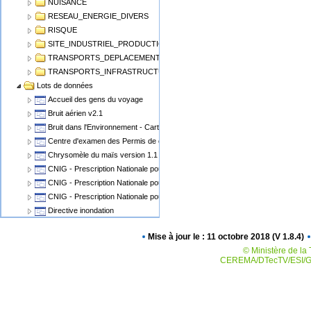
NUISANCE
RESEAU_ENERGIE_DIVERS
RISQUE
SITE_INDUSTRIEL_PRODUCTION
TRANSPORTS_DEPLACEMENT
TRANSPORTS_INFRASTRUCTURE
Lots de données
Accueil des gens du voyage
Bruit aérien v2.1
Bruit dans l'Environnement - Cartographie du Bruit v1.1
Centre d'examen des Permis de conduire
Chrysomèle du maïs version 1.1
CNIG - Prescription Nationale pour les Cartes Communales
CNIG - Prescription Nationale pour les PLU, POS
CNIG - Prescription Nationale pour les Servitudes d'Utilité Publique (SUP)
Directive inondation
Eolien Terrestre v2
Mise à jour le : 11 octobre 2018 (V 1.8.4)
Epidémiosurveillance animale
© Ministère de la 
Epidémiosurveillance végétale
CEREMA/DTecTV/ESI/GN
Espaces Naturels Protégés
Plan de Prévention des Risques Miniers - PPRM
Plan de prévention des risques PPRN PPRT
Plan local d'urbanisme v2.0