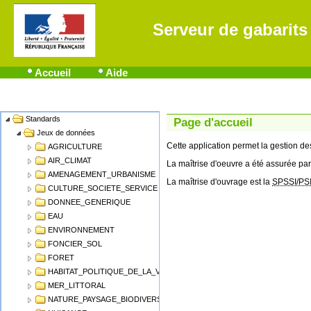
Serveur de gabarits
Accueil
Aide
Standards
Name
Page d'accueil
Jeux de données
Cette application permet la gestion 
AGRICULTURE
AIR_CLIMAT
La maîtrise d'oeuvre a été assurée par
AMENAGEMENT_URBANISME
La maîtrise d'ouvrage est la
SPSSI/PS
CULTURE_SOCIETE_SERVICE
DONNEE_GENERIQUE
EAU
ENVIRONNEMENT
FONCIER_SOL
FORET
HABITAT_POLITIQUE_DE_LA_VILLE
MER_LITTORAL
NATURE_PAYSAGE_BIODIVERSITE