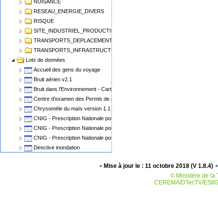
NUISANCE
RESEAU_ENERGIE_DIVERS
RISQUE
SITE_INDUSTRIEL_PRODUCTION
TRANSPORTS_DEPLACEMENT
TRANSPORTS_INFRASTRUCTURE
Lots de données
Accueil des gens du voyage
Bruit aérien v2.1
Bruit dans l'Environnement - Cartographie du Bruit v1.1
Centre d'examen des Permis de conduire
Chrysomèle du maïs version 1.1
CNIG - Prescription Nationale pour les Cartes Communales
CNIG - Prescription Nationale pour les PLU, POS
CNIG - Prescription Nationale pour les Servitudes d'Utilité Publique (SUP)
Directive inondation
Eolien Terrestre v2
Mise à jour le : 11 octobre 2018 (V 1.8.4)
Epidémiosurveillance animale
© Ministère de la 
Epidémiosurveillance végétale
CEREMA/DTecTV/ESI/GN
Espaces Naturels Protégés
Plan de Prévention des Risques Miniers - PPRM
Plan de prévention des risques PPRN PPRT
Plan local d'urbanisme v2.0