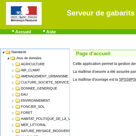
Serveur de gabarits
Accueil
Aide
Standards
Name
Page d'accueil
Jeux de données
Cette application permet la gestion 
AGRICULTURE
AIR_CLIMAT
La maîtrise d'oeuvre a été assurée par
AMENAGEMENT_URBANISME
La maîtrise d'ouvrage est la
SPSSI/PS
CULTURE_SOCIETE_SERVICE
DONNEE_GENERIQUE
EAU
ENVIRONNEMENT
FONCIER_SOL
FORET
HABITAT_POLITIQUE_DE_LA_VILLE
MER_LITTORAL
NATURE_PAYSAGE_BIODIVERSITE