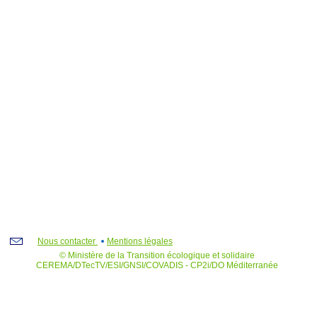
Nous contacter
Mentions légales
© Ministère de la Transition écologique et solidaire
CEREMA/DTecTV/ESI/GNSI/COVADIS - CP2i/DO Méditerranée