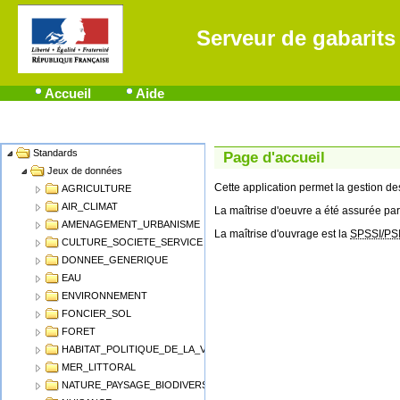
Serveur de gabarits
Accueil
Aide
Standards
Name
Page d'accueil
Jeux de données
Cette application permet la gestion 
AGRICULTURE
AIR_CLIMAT
La maîtrise d'oeuvre a été assurée par
AMENAGEMENT_URBANISME
La maîtrise d'ouvrage est la
SPSSI/PS
CULTURE_SOCIETE_SERVICE
DONNEE_GENERIQUE
EAU
ENVIRONNEMENT
FONCIER_SOL
FORET
HABITAT_POLITIQUE_DE_LA_VILLE
MER_LITTORAL
NATURE_PAYSAGE_BIODIVERSITE