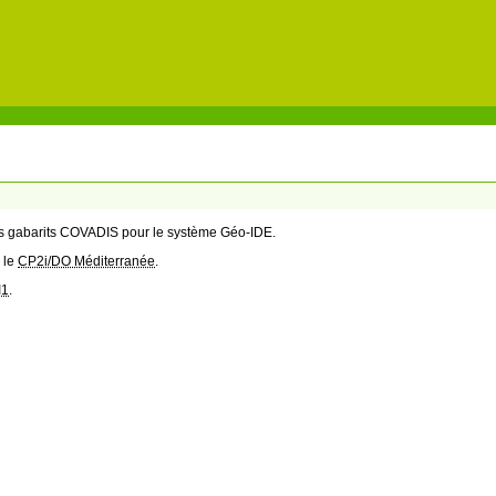
des gabarits COVADIS pour le système Géo-IDE.
 le
CP2i/DO Méditerranée
.
I1
.