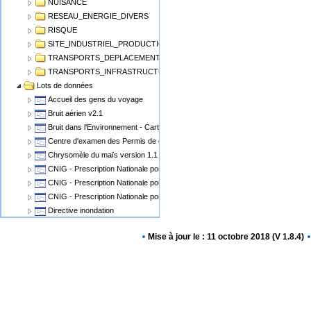
NUISANCE
RESEAU_ENERGIE_DIVERS
RISQUE
SITE_INDUSTRIEL_PRODUCTION
TRANSPORTS_DEPLACEMENT
TRANSPORTS_INFRASTRUCTURE
Lots de données
Accueil des gens du voyage
Bruit aérien v2.1
Bruit dans l'Environnement - Cartographie du Bruit v1.1
Centre d'examen des Permis de conduire
Chrysomèle du maïs version 1.1
CNIG - Prescription Nationale pour les Cartes Communales
CNIG - Prescription Nationale pour les PLU, POS
CNIG - Prescription Nationale pour les Servitudes d'Utilité Publique (SUP)
Directive inondation
Eolien Terrestre v2
Mise à jour le : 11 octobre 2018 (V 1.8.4)
Epidémiosurveillance animale
Epidémiosurveillance végétale
Espaces Naturels Protégés
Plan de Prévention des Risques Miniers - PPRM
Plan de prévention des risques PPRN PPRT
Plan local d'urbanisme v2.0