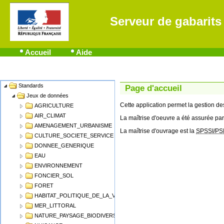
Serveur de gabarits
Accueil
Aide
Standards
Name
Page d'accueil
Jeux de données
Cette application permet la gestion 
AGRICULTURE
AIR_CLIMAT
La maîtrise d'oeuvre a été assurée par
AMENAGEMENT_URBANISME
La maîtrise d'ouvrage est la
SPSSI/PS
CULTURE_SOCIETE_SERVICE
DONNEE_GENERIQUE
EAU
ENVIRONNEMENT
FONCIER_SOL
FORET
HABITAT_POLITIQUE_DE_LA_VILLE
MER_LITTORAL
NATURE_PAYSAGE_BIODIVERSITE