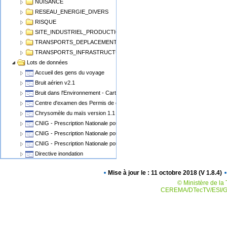
NUISANCE
RESEAU_ENERGIE_DIVERS
RISQUE
SITE_INDUSTRIEL_PRODUCTION
TRANSPORTS_DEPLACEMENT
TRANSPORTS_INFRASTRUCTURE
Lots de données
Accueil des gens du voyage
Bruit aérien v2.1
Bruit dans l'Environnement - Cartographie du Bruit v1.1
Centre d'examen des Permis de conduire
Chrysomèle du maïs version 1.1
CNIG - Prescription Nationale pour les Cartes Communales
CNIG - Prescription Nationale pour les PLU, POS
CNIG - Prescription Nationale pour les Servitudes d'Utilité Publique (SUP)
Directive inondation
Eolien Terrestre v2
Mise à jour le : 11 octobre 2018 (V 1.8.4)
Epidémiosurveillance animale
© Ministère de la 
Epidémiosurveillance végétale
CEREMA/DTecTV/ESI/GN
Espaces Naturels Protégés
Plan de Prévention des Risques Miniers - PPRM
Plan de prévention des risques PPRN PPRT
Plan local d'urbanisme v2.0