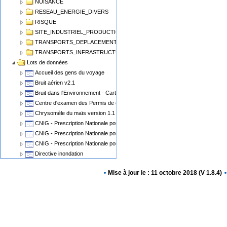
NUISANCE
RESEAU_ENERGIE_DIVERS
RISQUE
SITE_INDUSTRIEL_PRODUCTION
TRANSPORTS_DEPLACEMENT
TRANSPORTS_INFRASTRUCTURE
Lots de données
Accueil des gens du voyage
Bruit aérien v2.1
Bruit dans l'Environnement - Cartographie du Bruit v1.1
Centre d'examen des Permis de conduire
Chrysomèle du maïs version 1.1
CNIG - Prescription Nationale pour les Cartes Communales
CNIG - Prescription Nationale pour les PLU, POS
CNIG - Prescription Nationale pour les Servitudes d'Utilité Publique (SUP)
Directive inondation
Eolien Terrestre v2
Mise à jour le : 11 octobre 2018 (V 1.8.4)
Epidémiosurveillance animale
Epidémiosurveillance végétale
Espaces Naturels Protégés
Plan de Prévention des Risques Miniers - PPRM
Plan de prévention des risques PPRN PPRT
Plan local d'urbanisme v2.0