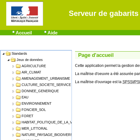
Serveur de gabarits
Accueil
Aide
Standards
Name
Page d'accueil
Jeux de données
Cette application permet la gestion 
AGRICULTURE
AIR_CLIMAT
La maîtrise d'oeuvre a été assurée par
AMENAGEMENT_URBANISME
La maîtrise d'ouvrage est la
SPSSI/PS
CULTURE_SOCIETE_SERVICE
DONNEE_GENERIQUE
EAU
ENVIRONNEMENT
FONCIER_SOL
FORET
HABITAT_POLITIQUE_DE_LA_VILLE
MER_LITTORAL
NATURE_PAYSAGE_BIODIVERSITE