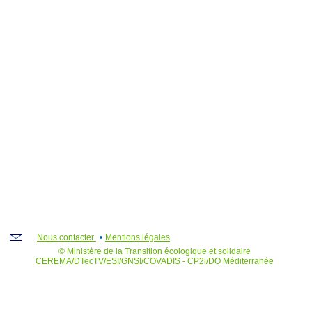
Nous contacter
Mentions légales
© Ministère de la Transition écologique et solidaire
CEREMA/DTecTV/ESI/GNSI/COVADIS - CP2i/DO Méditerranée