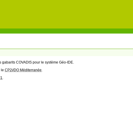
des gabarits COVADIS pour le système Géo-IDE.
 le
CP2i/DO Méditerranée
.
I1
.