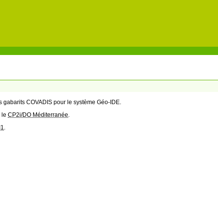
des gabarits COVADIS pour le système Géo-IDE.
 le
CP2i/DO Méditerranée
.
I1
.