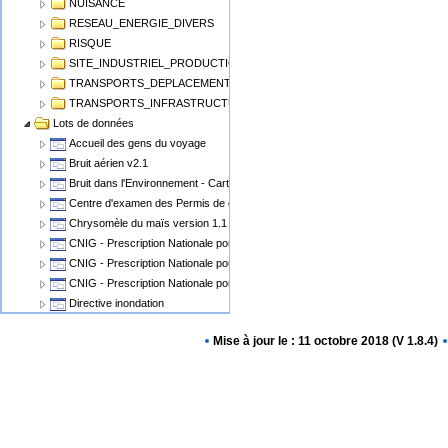
NUISANCE
RESEAU_ENERGIE_DIVERS
RISQUE
SITE_INDUSTRIEL_PRODUCTION
TRANSPORTS_DEPLACEMENT
TRANSPORTS_INFRASTRUCTURE
Lots de données
Accueil des gens du voyage
Bruit aérien v2.1
Bruit dans l'Environnement - Cartographie du Bruit v1.1
Centre d'examen des Permis de conduire
Chrysomèle du maïs version 1.1
CNIG - Prescription Nationale pour les Cartes Communales
CNIG - Prescription Nationale pour les PLU, POS
CNIG - Prescription Nationale pour les Servitudes d'Utilité Publique (SUP)
Directive inondation
Eolien Terrestre v2
Mise à jour le : 11 octobre 2018 (V 1.8.4)
Epidémiosurveillance animale
Epidémiosurveillance végétale
Espaces Naturels Protégés
Plan de Prévention des Risques Miniers - PPRM
Plan de prévention des risques PPRN PPRT
Plan local d'urbanisme v2.0