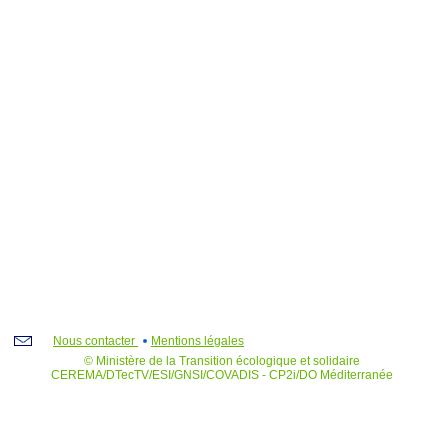
Nous contacter
Mentions légales
© Ministère de la Transition écologique et solidaire
CEREMA/DTecTV/ESI/GNSI/COVADIS - CP2i/DO Méditerranée