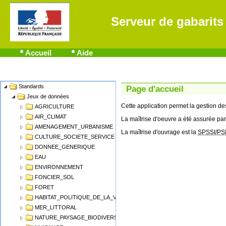
Serveur de gabarits
Accueil
Aide
Standards
Name
Page d'accueil
Jeux de données
Cette application permet la gestion 
AGRICULTURE
AIR_CLIMAT
La maîtrise d'oeuvre a été assurée par
AMENAGEMENT_URBANISME
La maîtrise d'ouvrage est la
SPSSI/PS
CULTURE_SOCIETE_SERVICE
DONNEE_GENERIQUE
EAU
ENVIRONNEMENT
FONCIER_SOL
FORET
HABITAT_POLITIQUE_DE_LA_VILLE
MER_LITTORAL
NATURE_PAYSAGE_BIODIVERSITE