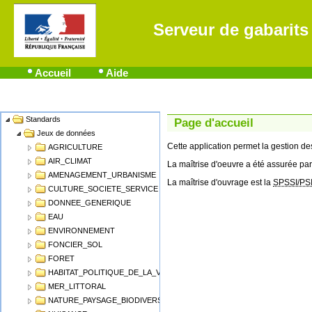
Serveur de gabarits
Accueil
Aide
Standards
Name
Page d'accueil
Jeux de données
Cette application permet la gestion 
AGRICULTURE
AIR_CLIMAT
La maîtrise d'oeuvre a été assurée par
AMENAGEMENT_URBANISME
La maîtrise d'ouvrage est la
SPSSI/PS
CULTURE_SOCIETE_SERVICE
DONNEE_GENERIQUE
EAU
ENVIRONNEMENT
FONCIER_SOL
FORET
HABITAT_POLITIQUE_DE_LA_VILLE
MER_LITTORAL
NATURE_PAYSAGE_BIODIVERSITE