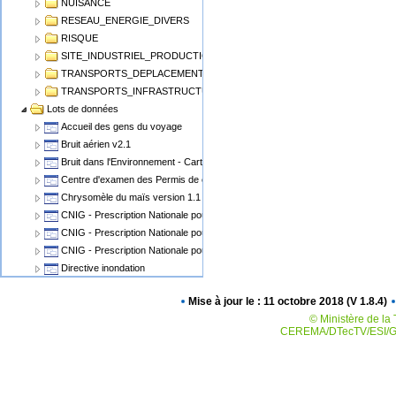
NUISANCE
RESEAU_ENERGIE_DIVERS
RISQUE
SITE_INDUSTRIEL_PRODUCTION
TRANSPORTS_DEPLACEMENT
TRANSPORTS_INFRASTRUCTURE
Lots de données
Accueil des gens du voyage
Bruit aérien v2.1
Bruit dans l'Environnement - Cartographie du Bruit v1.1
Centre d'examen des Permis de conduire
Chrysomèle du maïs version 1.1
CNIG - Prescription Nationale pour les Cartes Communales
CNIG - Prescription Nationale pour les PLU, POS
CNIG - Prescription Nationale pour les Servitudes d'Utilité Publique (SUP)
Directive inondation
Eolien Terrestre v2
Mise à jour le : 11 octobre 2018 (V 1.8.4)
Epidémiosurveillance animale
© Ministère de la 
Epidémiosurveillance végétale
CEREMA/DTecTV/ESI/GN
Espaces Naturels Protégés
Plan de Prévention des Risques Miniers - PPRM
Plan de prévention des risques PPRN PPRT
Plan local d'urbanisme v2.0