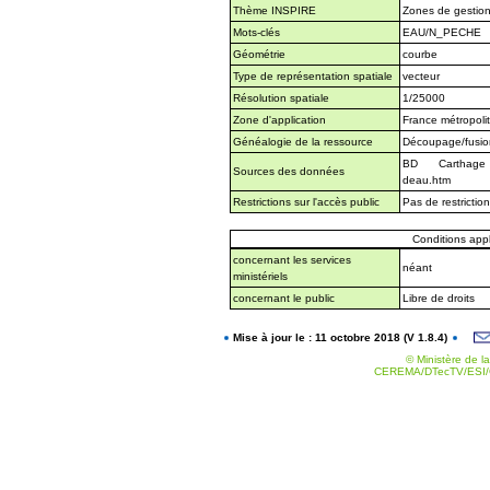
Thème INSPIRE
Zones de gestion,
Mots-clés
EAU/N_PECHE
Géométrie
courbe
Type de représentation spatiale
vecteur
Résolution spatiale
1/25000
Zone d'application
France métropoli
Généalogie de la ressource
Découpage/fusio
BD Carthage htt
Sources des données
deau.htm
Restrictions sur l'accès public
Pas de restrictio
Conditions appli
concernant les services
néant
ministériels
concernant le public
Libre de droits
Mise à jour le : 11 octobre 2018 (V 1.8.4)
© Ministère de la
CEREMA/DTecTV/ESI/G