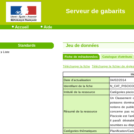
Serveur de gabarits
Accueil
Aide
Jeu de données
Standards
Liste
Fiche de métadonnées
Catalogue d'attributs
Télécharger la fiche
Télécharger le fichier de règle
M
Date d'actualisation
04/02/2014
Identifiant de la fiche
N_CAT_PISCICO
Intitulé de la ressource
Catégories piscic
Un Classement de
poissons dominan
notions de publ
Résumé de la ressource
concerne pas no
Piscicole est l'a
il paraît désira
soumises au dispo
Catégories thématiques
Planification/Cad