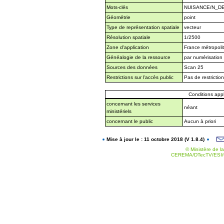
Mots-clés
NUISANCE/N_D
Géométrie
point
Type de représentation spatiale
vecteur
Résolution spatiale
1/2500
Zone d'application
France métropoli
Généalogie de la ressource
par numérisation 
Sources des données
Scan 25
Restrictions sur l'accès public
Pas de restrictio
Conditions appli
concernant les services
néant
ministériels
concernant le public
Aucun à priori
Mise à jour le : 11 octobre 2018 (V 1.8.4)
© Ministère de la
CEREMA/DTecTV/ESI/G