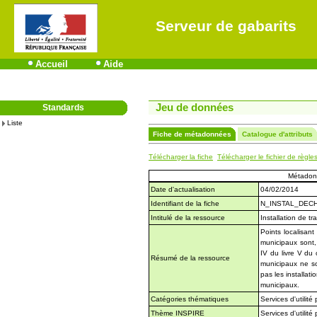
Serveur de gabarits
Accueil
Aide
Jeu de données
Standards
Liste
Fiche de métadonnées
Catalogue d'attributs
Télécharger la fiche
Télécharger le fichier de règle
Métadon
Date d'actualisation
04/02/2014
Identifiant de la fiche
N_INSTAL_DEC
Intitulé de la ressource
Installation de t
Points localisan
municipaux sont,
IV du livre V du 
Résumé de la ressource
municipaux ne s
pas les installat
municipaux.
Catégories thématiques
Services d'utilit
Thème INSPIRE
Services d'utilité