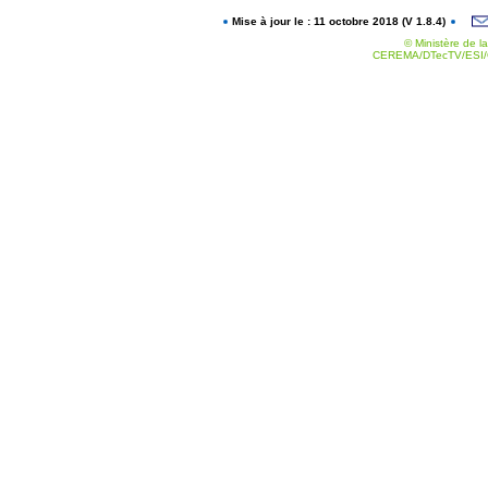
Mise à jour le : 11 octobre 2018 (V 1.8.4)
© Ministère de la
CEREMA/DTecTV/ESI/G