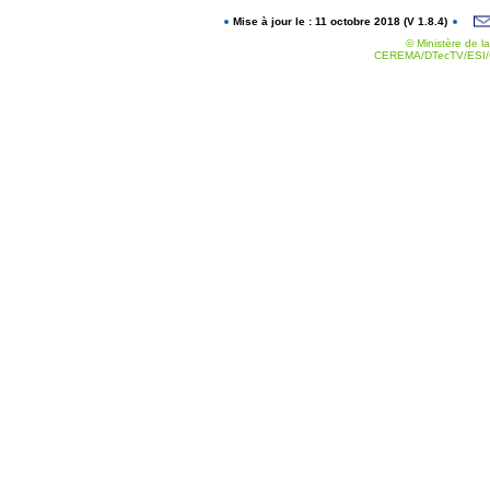
Mise à jour le : 11 octobre 2018 (V 1.8.4)
© Ministère de la
CEREMA/DTecTV/ESI/G