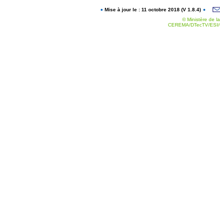
Mise à jour le : 11 octobre 2018 (V 1.8.4)
© Ministère de la
CEREMA/DTecTV/ESI/G