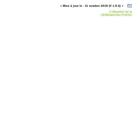
Mise à jour le : 11 octobre 2018 (V 1.8.4)
© Ministère de la
CEREMA/DTecTV/ESI/G