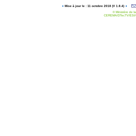
Mise à jour le : 11 octobre 2018 (V 1.8.4)
© Ministère de la
CEREMA/DTecTV/ESI/G