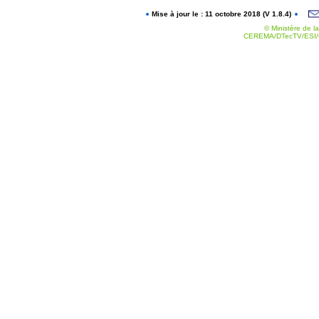
Mise à jour le : 11 octobre 2018 (V 1.8.4)
© Ministère de la
CEREMA/DTecTV/ESI/G