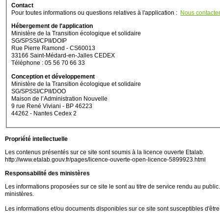
Contact
Pour toutes informations ou questions relatives à l'application :
Nous contacte
Hébergement de l'application
Ministère de la Transition écologique et solidaire
SG/SPSSI/CPII/DOIP
Rue Pierre Ramond - CS60013
33166 Saint-Médard-en-Jalles CEDEX
Téléphone : 05 56 70 66 33
Conception et développement
Ministère de la Transition écologique et solidaire
SG/SPSSI/CPII/DOO
Maison de l’Administration Nouvelle
9 rue René Viviani - BP 46223
44262 - Nantes Cedex 2
Propriété intellectuelle
Les contenus présentés sur ce site sont soumis à la licence ouverte Etalab.
http://www.etalab.gouv.fr/pages/licence-ouverte-open-licence-5899923.html
Responsabilité des ministères
Les informations proposées sur ce site le sont au titre de service rendu au public.
ministères.
Les informations et/ou documents disponibles sur ce site sont susceptibles d'être 