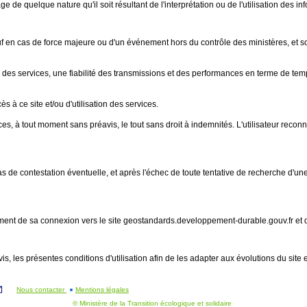
e quelque nature qu'il soit résultant de l'interprétation ou de l'utilisation des in
, sauf en cas de force majeure ou d'un événement hors du contrôle des ministères, e
u des services, une fiabilité des transmissions et des performances en terme de tem
s à ce site et/ou d'utilisation des services.
es, à tout moment sans préavis, le tout sans droit à indemnités. L'utilisateur recon
 En cas de contestation éventuelle, et après l'échec de toute tentative de recherche d
 moment de sa connexion vers le site geostandards.developpement-durable.gouv.fr et
is, les présentes conditions d'utilisation afin de les adapter aux évolutions du site 
Nous contacter
Mentions légales
© Ministère de la Transition écologique et solidaire