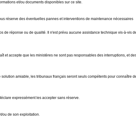
formations et/ou documents disponibles sur ce site.
t sous réserve des éventuelles pannes et interventions de maintenance nécessaires
ps de réponse ou de qualité. Il n'est prévu aucune assistance technique vis-à-vis d
naît et accepte que les ministères ne sont pas responsables des interruptions, et de
'une solution amiable, les tribunaux français seront seuls compétents pour connaître d
 déclare expressément les accepter sans réserve.
et/ou de son exploitation.