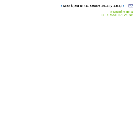
Mise à jour le : 11 octobre 2018 (V 1.8.4)
© Ministère de la
CEREMA/DTecTV/ESI/G