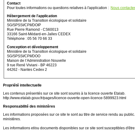
Contact
Pour toutes informations ou questions relatives à l'application :
Nous contacte
Hébergement de l'application
Ministère de la Transition écologique et solidaire
SG/SPSSI/CPII/DOIP
Rue Pierre Ramond - CS60013
33166 Saint-Médard-en-Jalles CEDEX
Téléphone : 05 56 70 66 33
Conception et développement
Ministère de la Transition écologique et solidaire
SG/SPSSI/CPII/DOO
Maison de l’Administration Nouvelle
9 rue René Viviani - BP 46223
44262 - Nantes Cedex 2
Propriété intellectuelle
Les contenus présentés sur ce site sont soumis à la licence ouverte Etalab.
http://www.etalab.gouv.fr/pages/licence-ouverte-open-licence-5899923.html
Responsabilité des ministères
Les informations proposées sur ce site le sont au titre de service rendu au public.
ministères.
Les informations et/ou documents disponibles sur ce site sont susceptibles d'être 