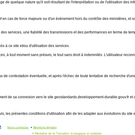
e quelque nature qu'il soit résultant de l'interprétation ou de l'utilisation des in
, sauf en cas de force majeure ou d'un événement hors du contrôle des ministères, e
u des services, une fiabilité des transmissions et des performances en terme de tem
s à ce site et/ou d'utilisation des services.
es, à tout moment sans préavis, le tout sans droit à indemnités. L'utilisateur recon
 En cas de contestation éventuelle, et après l'échec de toute tentative de recherche d
 moment de sa connexion vers le site geostandards.developpement-durable.gouv.fr et
is, les présentes conditions d'utilisation afin de les adapter aux évolutions du site 
Nous contacter
Mentions légales
© Ministère de la Transition écologique et solidaire