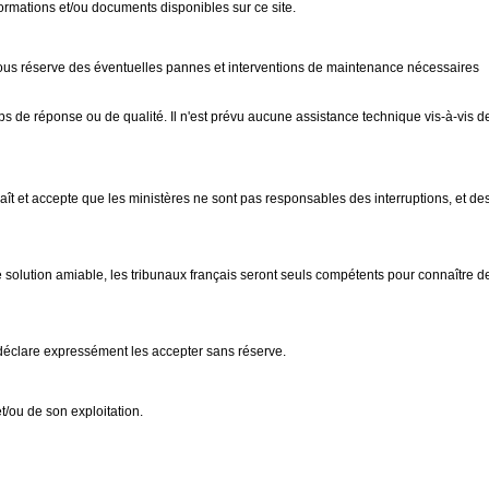
formations et/ou documents disponibles sur ce site.
t sous réserve des éventuelles pannes et interventions de maintenance nécessaires
ps de réponse ou de qualité. Il n'est prévu aucune assistance technique vis-à-vis d
naît et accepte que les ministères ne sont pas responsables des interruptions, et de
'une solution amiable, les tribunaux français seront seuls compétents pour connaître d
 déclare expressément les accepter sans réserve.
et/ou de son exploitation.