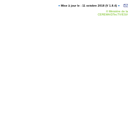
Mise à jour le : 11 octobre 2018 (V 1.8.4)
© Ministère de la
CEREMA/DTecTV/ESI/G