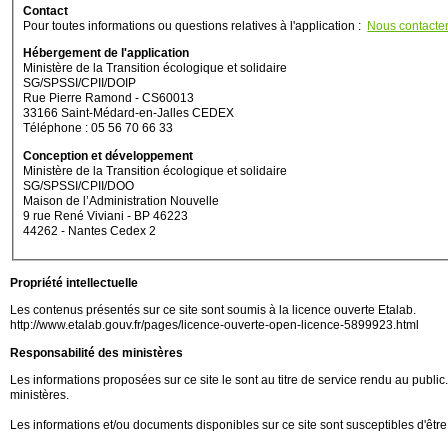
Contact
Pour toutes informations ou questions relatives à l'application :
Nous contacte
Hébergement de l'application
Ministère de la Transition écologique et solidaire
SG/SPSSI/CPII/DOIP
Rue Pierre Ramond - CS60013
33166 Saint-Médard-en-Jalles CEDEX
Téléphone : 05 56 70 66 33
Conception et développement
Ministère de la Transition écologique et solidaire
SG/SPSSI/CPII/DOO
Maison de l’Administration Nouvelle
9 rue René Viviani - BP 46223
44262 - Nantes Cedex 2
Propriété intellectuelle
Les contenus présentés sur ce site sont soumis à la licence ouverte Etalab.
http://www.etalab.gouv.fr/pages/licence-ouverte-open-licence-5899923.html
Responsabilité des ministères
Les informations proposées sur ce site le sont au titre de service rendu au public.
ministères.
Les informations et/ou documents disponibles sur ce site sont susceptibles d'être 