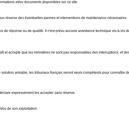
formations et/ou documents disponibles sur ce site.
t sous réserve des éventuelles pannes et interventions de maintenance nécessaires
ps de réponse ou de qualité. Il n'est prévu aucune assistance technique vis-à-vis d
naît et accepte que les ministères ne sont pas responsables des interruptions, et de
'une solution amiable, les tribunaux français seront seuls compétents pour connaître d
 déclare expressément les accepter sans réserve.
et/ou de son exploitation.