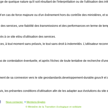
e quelque nature qu'il soit résultant de l'interprétation ou de l'utilisation des in
, sauf en cas de force majeure ou d'un événement hors du contrôle des ministères, e
u des services, une fiabilité des transmissions et des performances en terme de tem
s à ce site et/ou d'utilisation des services.
es, à tout moment sans préavis, le tout sans droit à indemnités. L'utilisateur recon
 En cas de contestation éventuelle, et après l'échec de toute tentative de recherche d
 moment de sa connexion vers le site geostandards.developpement-durable.gouv.fr et
is, les présentes conditions d'utilisation afin de les adapter aux évolutions du site 
Nous contacter
Mentions légales
© Ministère de la Transition écologique et solidaire